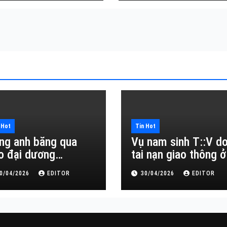
 Hot
Tin Hot
ng anh băng qua
Vụ nam sinh T::V d
o đại dương…
tai nạn giao thông ở
Đắk Lắk
0/04/2026
EDITOR
30/04/2026
EDITOR