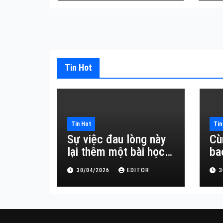
Tin Hot
Tin Hot
Tin
Sự việc đau lòng này
Cù
lại thêm một bài học
ba
đắt giá về sự vô
30/04/2026
EDITOR
3
thường.