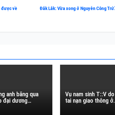
c được về
Đắk Lắk: Vừa xong ở Nguyễn Công Trứ
ng anh băng qua
Vụ nam sinh T::V do
o đại dương…
tai nạn giao thông ở
Đắk Lắk