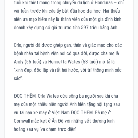
tuổi khi thiệt mạng trong chuyến du lịch ở Honduras – chỉ
vài tuần trước khi cậu ấy bắt đầu học đại học. Hai thiếu
niên ưa mạo hiểm này là thành viên của một gia đình kinh
doanh xây dựng có giá trị ước tính 597 triệu bảng Anh.
Orla, người đã được ghép gan, thận và giác mạc cho các
bệnh nhân tại bệnh viện nơi cô qua đời, được cha mẹ là
Andy (56 tuổi) và Henrietta Wates (53 tuổi) mô tả là
“xinh đẹp, độc lập và rất hài hước, với trí thông minh sắc
sảo”.
ĐỌC THÊM: Orla Wates cứu sống ba người sau khi cha
mẹ của một thiếu niên người Anh hiến tặng nội tạng sau
vụ tai nạn xe máy ở Việt Nam ĐỌC THÊM: Bà mẹ ở
Cornwall mắc kẹt ở Ấn Độ với những vết thương kinh
hoàng sau vụ ‘va chạm trực diện’