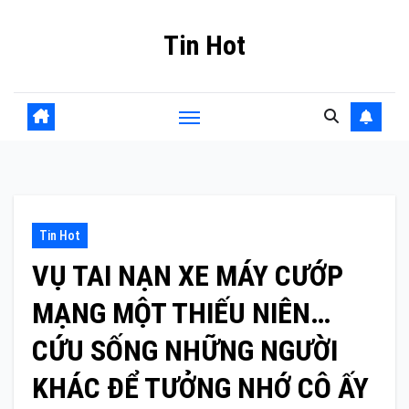
Skip
Tin Hot
to
content
Tin Hot
VỤ TAI NẠN XE MÁY CƯỚP
MẠNG MỘT THIẾU NIÊN…
CỨU SỐNG NHỮNG NGƯỜI
KHÁC ĐỂ TƯỞNG NHỚ CÔ ẤY