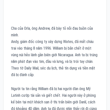
Cha của Orla, ông Andrew, đã bày tỏ nỗi đau buồn của
mình.
Andy, giám đốc công ty xây dựng Wates, đã mất cháu
trai vào tháng 8 năm 1996. William bị bắn chết ở một
vùng núi hẻo lánh gần biên giới Nicaragua. Anh ta bị trúng
năm phát đạn vào tim, đầu và lưng, và bị trói tay chân.
Theo tờ Daily Mail, séc du lịch, thẻ tín dụng và tiền mặt
đã bị đánh cắp.
Người ta tin rằng William đã bị hai người đàn ông Mỹ
Latinh cướp tài sản và giết chết. Hai người này ở phòng
kế bên tại một khách sạn ở thị trấn biên giới Danlí, cách
đó khoảng 40 dặm. Anh ta đã được nhìn thấy rời đi cùng