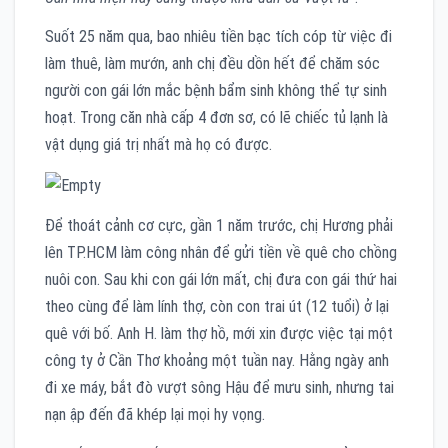
Suốt 25 năm qua, bao nhiêu tiền bạc tích cóp từ việc đi
làm thuê, làm mướn, anh chị đều dồn hết để chăm sóc
người con gái lớn mắc bệnh bẩm sinh không thể tự sinh
hoạt. Trong căn nhà cấp 4 đơn sơ, có lẽ chiếc tủ lạnh là
vật dụng giá trị nhất mà họ có được.
Để thoát cảnh cơ cực, gần 1 năm trước, chị Hương phải
lên TP.HCM làm công nhân để gửi tiền về quê cho chồng
nuôi con. Sau khi con gái lớn mất, chị đưa con gái thứ hai
theo cùng để làm lính thợ, còn con trai út (12 tuổi) ở lại
quê với bố. Anh H. làm thợ hồ, mới xin được việc tại một
công ty ở Cần Thơ khoảng một tuần nay. Hằng ngày anh
đi xe máy, bắt đò vượt sông Hậu để mưu sinh, nhưng tai
nạn ập đến đã khép lại mọi hy vọng.