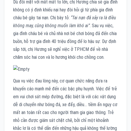
Dù đối mặt với mất mát to lớn, chị Hương chia sẻ gia đình
không có ý định khiếu nại hay đòi hỏi gì từ phía gia đình
cháu bé gây tai nạn. Chị bày tỏ:
“Tai nạn đã xảy ra là điều
không may, cũng không muốn làm khó ai”
. Sau vụ việc,
gia đình cháu bé và chủ nhà nơi bé chơi bóng đã đến chia
buồn, hỗ trợ gia đình 40 triệu đồng để lo hậu sự. Dự định
sắp tới, chị Hương sẽ nghỉ việc ở TP.HCM để về nhà
chăm sóc hai con và lo hương khói cho chồng con.
Qua vụ việc đau lòng này, cơ quan chức năng đưa ra
khuyến cáo mạnh mẽ đến các bậc phụ huynh. Việc để trẻ
em vui chơi sát mép đường, đặc biệt là với các vật dụng
dễ di chuyển như bóng đá, xe đẩy, diều… tiềm ẩn nguy cơ
mất an toàn rất cao cho người tham gia giao thông. Trẻ
nhỏ cần được giám sát chặt chẽ, bởi chỉ một khoảnh
khắc lơ là có thể dẫn đến những hậu quả không thể lường