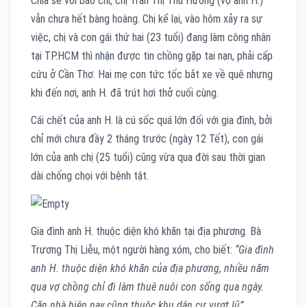
Chia sẻ với báo chí, chị Trần Thị Thu Hương (vợ anh H.)
vẫn chưa hết bàng hoàng. Chị kể lại, vào hôm xảy ra sự
việc, chị và con gái thứ hai (23 tuổi) đang làm công nhân
tại TP.HCM thì nhận được tin chồng gặp tai nạn, phải cấp
cứu ở Cần Thơ. Hai mẹ con tức tốc bắt xe về quê nhưng
khi đến nơi, anh H. đã trút hơi thở cuối cùng.
Cái chết của anh H. là cú sốc quá lớn đối với gia đình, bởi
chỉ mới chưa đầy 2 tháng trước (ngày 12 Tết), con gái
lớn của anh chị (25 tuổi) cũng vừa qua đời sau thời gian
dài chống chọi với bệnh tật.
Gia đình anh H. thuộc diện khó khăn tại địa phương. Bà
Trương Thị Liễu, một người hàng xóm, cho biết:
“Gia đình
anh H. thuộc diện khó khăn của địa phương, nhiều năm
qua vợ chồng chỉ đi làm thuê nuôi con sống qua ngày.
Căn nhà hiện nay cũng thuộc khu dân cư vượt lũ”
.