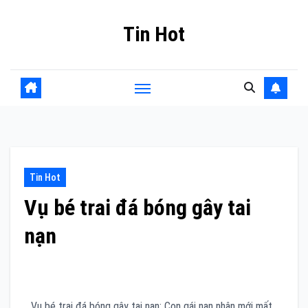
Skip
Tin Hot
to
content
Tin Hot
Vụ bé trai đá bóng gây tai
nạn
Vụ bé trai đá bóng gây tai nạn: Con gái nạn nhân mới mất