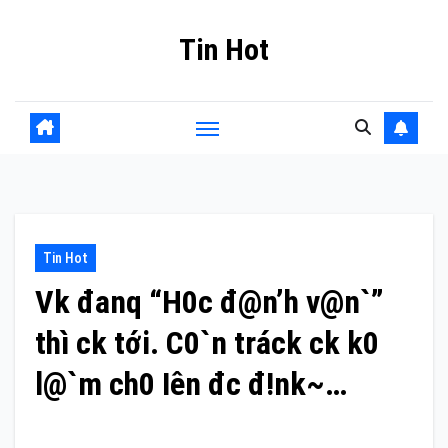
Skip
Tin Hot
to
content
Tin Hot
Vk đanq “H0c đ@n’h v@n`”
thì ck tới. C0`n tráck ck k0
l@`m ch0 Iên đc đ!nk~…