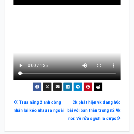
Điều
Trưa nắng 2 anh công
Ck phát hiện vk đang h0c
nhân lại kéo nhau ra ngoài
bài với bạn thân trong n2 Vk
hướng
nói: Về rửa s@ch là được
bài