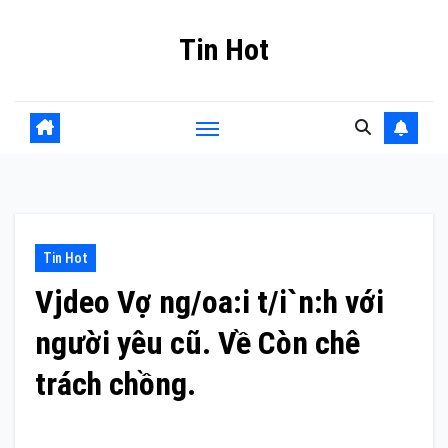
Skip
Tin Hot
to
content
Tin Hot
Vjdeo Vợ ng/oa:i t/i`n:h với
người yêu cũ. Về Còn chê
trách chồng.