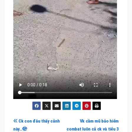
Điều
Ck con đâu thấy cảnh
Vk cầm mũ bảo hiểm
này…🫣
combat luôn cả ck và tiểu 3