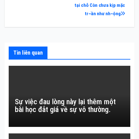
hướng
tại chỗ Còn chưa kịp mặc
bài
tr~ần như nh~ộng
viết
Tin liên quan
Sự việc đau lòng này lại thêm một
bài học đắt giá về sự vô thường.