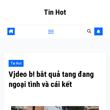
Skip
Tin Hot
to
content
Tin Hot
Vjdeo b! bắt quả tang đang
ngoại tình và cái kết