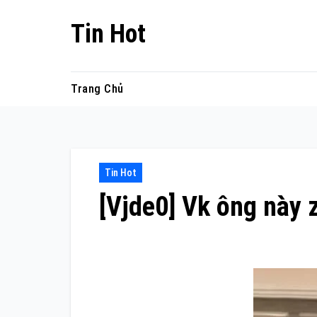
Skip
Tin Hot
to
content
Trang Chủ
Tin Hot
[Vjde0] Vk ông này 