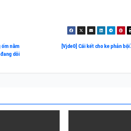
g ốm nằm
[Vjde0] Cái kết cho ke phản bội
 đang dỗi