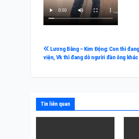
Điều
Lương Bằng – Kim Động: Con thì đan
viện, Vk thì đang dỗ người đàn ông khác
hướng
bài
viết
Tin liên quan