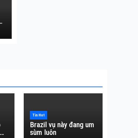
Tin Hot
o
Brazil vụ này đang um
sùm luôn