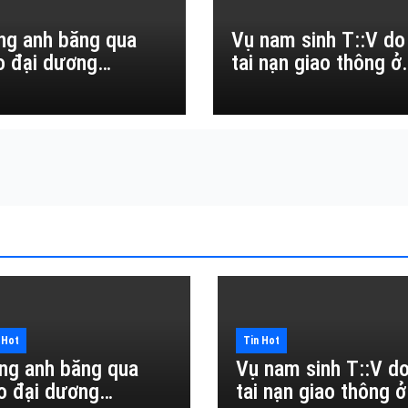
ng anh băng qua
Vụ nam sinh T::V do
o đại dương…
tai nạn giao thông ở
Đắk Lắk
 Hot
Tin Hot
ng anh băng qua
Vụ nam sinh T::V d
o đại dương…
tai nạn giao thông ở