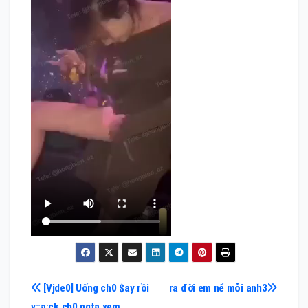
Điều
[Vjde0] Uống ch0 $ay rồi
ra đời em nể mỗi anh3
v::ạ;ck ch0 ngta xem