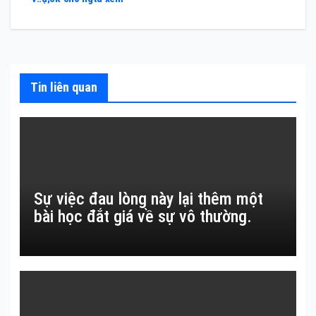
hướng
bài
viết
Tin liên quan
Sự việc đau lòng này lại thêm một
bài học đắt giá về sự vô thường.