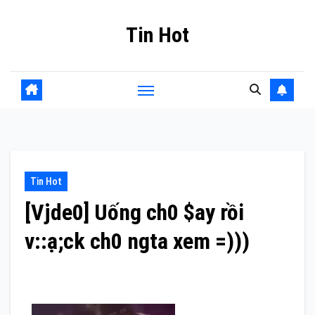
Skip
Tin Hot
to
content
Tin Hot
[Vjde0] Uống ch0 $ay rồi
v::ạ;ck ch0 ngta xem =)))