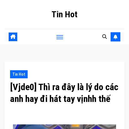
Skip
Tin Hot
to
content
Tin Hot
[Vjde0] Thì ra đây là lý do các
anh hay đi hát tay vịnhh thế