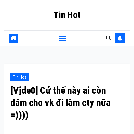
Skip
Tin Hot
to
content
Tin Hot
[Vjde0] Cứ thế này ai còn
dám cho vk đi làm cty nữa
=))))