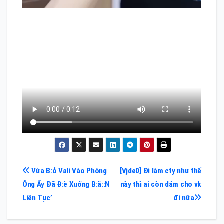
Điều
Vừa B:ỏ Vali Vào Phòng
[Vjde0] Đi làm cty như thế
Ông Ấy Đã Đ:è Xuống B:ắ::N
này thì ai còn dám cho vk
hướng
Liên Tục’
đi nữa
bài