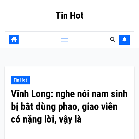
Skip
Tin Hot
to
content
Tin Hot
Vĩnh Long: nghe nói nam sinh
bị bắt dùng phao, giao viên
có nặng lời, vậy là