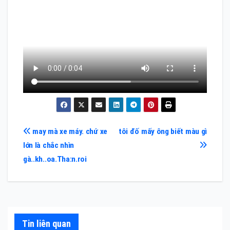
Điều
may mà xe máy. chứ xe
tôi đố mấy ông biết màu gì
lớn là chắc nhìn
hướng
gà..kh..oa.Tha:n.roi
bài
viết
Tin liên quan