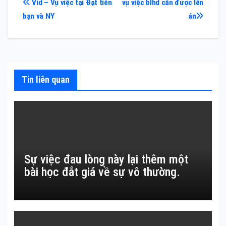
Điều
Vid – Vụ việc tại Đạt tiễn
vụ việc blhd cần được lên
bạn và NY
án
hướng
bài
viết
Tin liên quan
Sự việc đau lòng này lại thêm một
bài học đắt giá về sự vô thường.