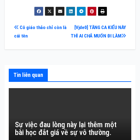
Điều
Cô giáo thảo chỉ còn là
[Vjde0] TĂNG CA KIỂU NÀY
cái tên
THÌ AI CHẢ MUỐN ĐI LÀM
hướng
bài
viết
Tin liên quan
Sự việc đau lòng này lại thêm một
bài học đắt giá về sự vô thường.