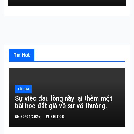
Tin Hot
Tin Hot
Sự việc đau lòng này lại thêm một
bài học đắt giá về sự vô thường.
30/04/2026
EDITOR