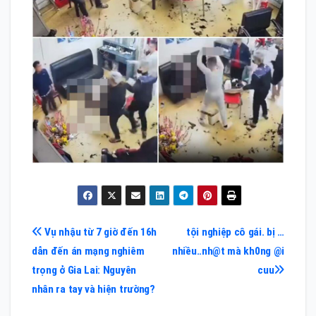
Điều
Vụ nhậu từ 7 giờ đến 16h
tội nghiệp cô gái. bị …
dẫn đến án mạng nghiêm
nhiều..nh@t mà kh0ng @i
hướng
trọng ở Gia Lai: Nguyên
cuu
bài
nhân ra tay và hiện trường?