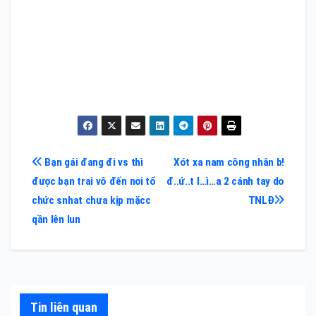
Điều
Bạn gái đang đi vs thì
Xót xa nam công nhân b!
được bạn trai vô đến nơi tổ
đ..ứ..t l…ì…a 2 cánh tay do
hướng
chức snhat chưa kịp mặcc
TNLĐ
bài
qần lên lun
viết
Tin liên quan