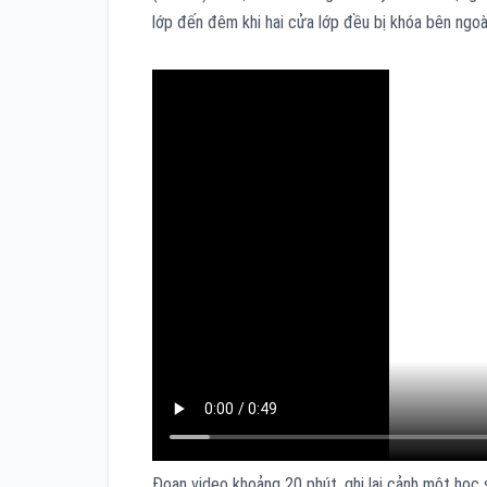
lớp đến đêm khi hai cửa lớp đều bị khóa bên ngoà
Đoạn video khoảng 20 phút, ghi lại cảnh một học s