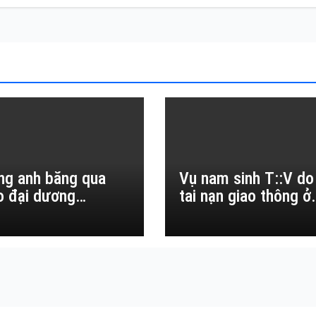
ng anh băng qua
Vụ nam sinh T::V do
o đại dương…
tai nạn giao thông ở
Đắk Lắk