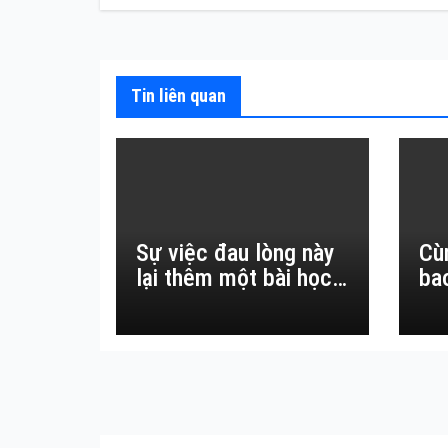
bài
viết
Tin liên quan
Sự việc đau lòng này
Cù
lại thêm một bài học
ba
đắt giá về sự vô
thường.