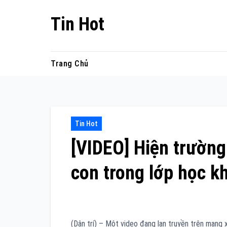
Skip
Tin Hot
to
content
Trang Chủ
Tin Hot
[VIDEO] Hiện trường
con trong lớp học kh
(Dân trí) – Một video đang lan truyền trên mạng xã