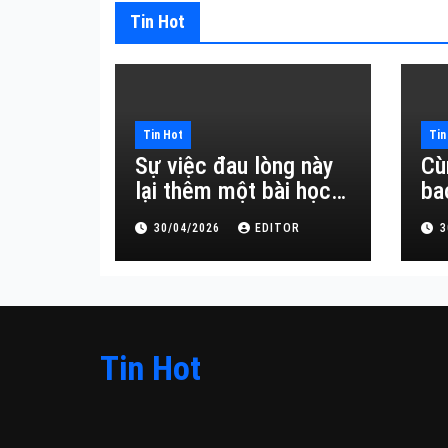
Tin Hot
Tin Hot
Tin
Sự việc đau lòng này
Cù
lại thêm một bài học
ba
đắt giá về sự vô
30/04/2026
EDITOR
3
thường.
Tin Hot