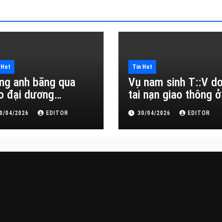
 Hot
Tin Hot
ng anh băng qua
Vụ nam sinh T::V d
o đại dương…
tai nạn giao thông ở
Đắk Lắk
0/04/2026
EDITOR
30/04/2026
EDITOR