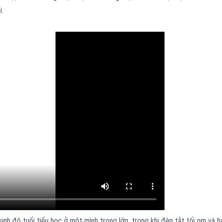
i.
inh độ tuổi tiểu học ở một mình trong lớp, trong khi đèn tắt tối om và h