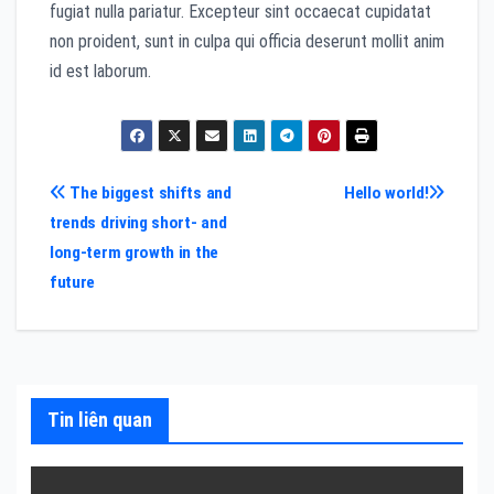
fugiat nulla pariatur. Excepteur sint occaecat cupidatat
non proident, sunt in culpa qui officia deserunt mollit anim
id est laborum.
Điều
The biggest shifts and
Hello world!
trends driving short- and
hướng
long-term growth in the
bài
future
viết
Tin liên quan