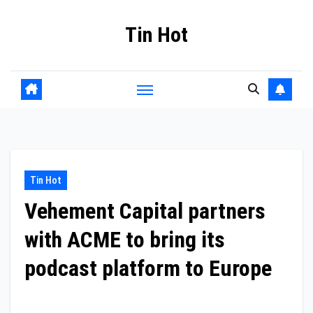
Skip
Tin Hot
to
content
Tin Hot
Vehement Capital partners
with ACME to bring its
podcast platform to Europe