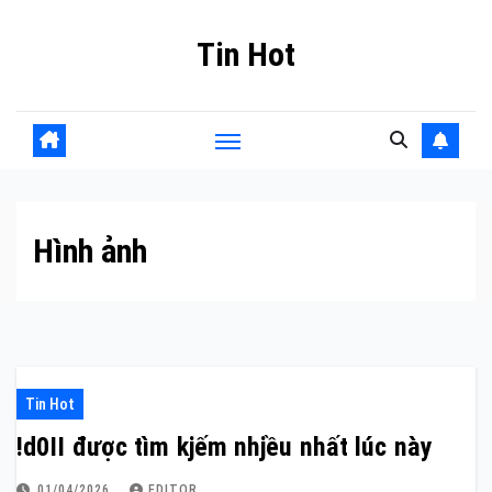
Skip
Tin Hot
to
content
Hình ảnh
Tin Hot
!d0II được tìm kjếm nhjều nhất lúc này
01/04/2026
EDITOR