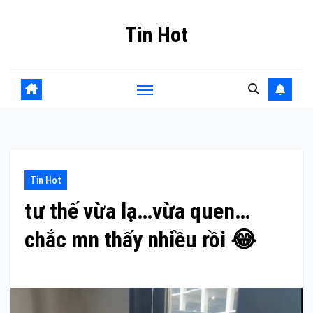
Skip
Tin Hot
to
content
Tin Hot
tư thế vừa lạ…vừa quen…
chắc mn thấy nhiều rồi 😂