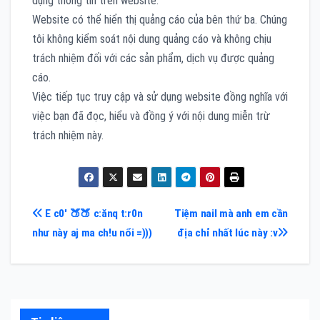
dụng thông tin trên website.
Website có thể hiển thị quảng cáo của bên thứ ba. Chúng
tôi không kiểm soát nội dung quảng cáo và không chịu
trách nhiệm đối với các sản phẩm, dịch vụ được quảng
cáo.
Việc tiếp tục truy cập và sử dụng website đồng nghĩa với
việc bạn đã đọc, hiểu và đồng ý với nội dung miễn trừ
trách nhiệm này.
Điều
E c0′ 🍑🍑 c:ănq t:r0n
Tiệm nail mà anh em cần
như này aj ma ch!u nổi =)))
địa chỉ nhất lúc này :v
hướng
bài
viết