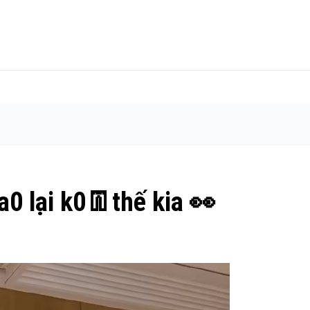
a0 lại k0👖thế kia 👀