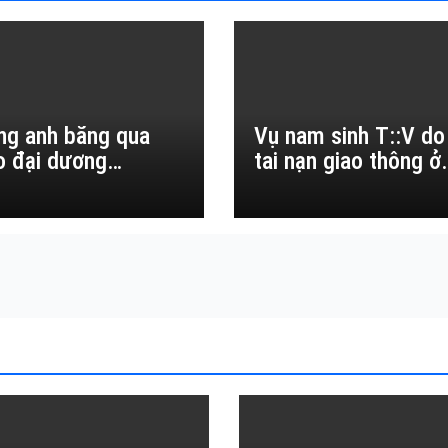
ng anh băng qua
Vụ nam sinh T::V do
o đại dương…
tai nạn giao thông ở
Đắk Lắk