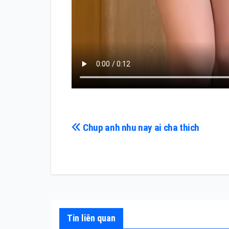
Điều
Chup anh nhu nay ai cha thich
hướng
bài
viết
Tin liên quan