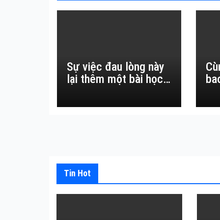
Sự việc đau lòng này
Cù
lại thêm một bài học
ba
đắt giá về sự vô
thường.
Tin Hot