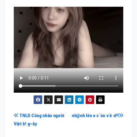
Điều
TNLD:Công nhân người
nh@nh lên e c`òn v:ề ơ!!!
Việt b! g~ãy
hướng