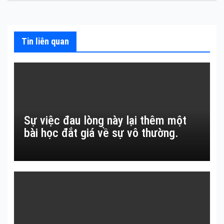
bài
viết
Tin liên quan
Sự việc đau lòng này lại thêm một
bài học đắt giá về sự vô thường.