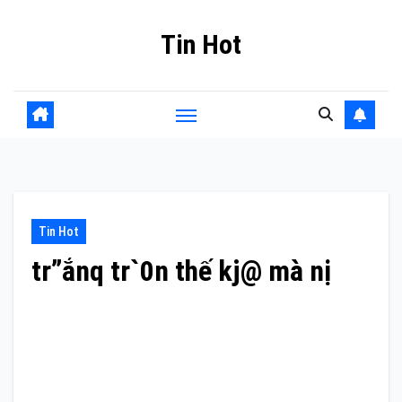
Skip
Tin Hot
to
content
Tin Hot
tr”ắnq tr`0n thế kj@ mà nị