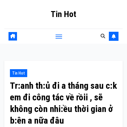
Skip
Tin Hot
to
content
Tin Hot
Tr:anh th:ủ đi a tháng sau c:k
em đi công tác về rồii , sẽ
không còn nhi:ều thời gian ở
b:ên a nữa đâu