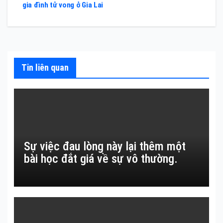
hướng
gia đình tử vong ở Gia Lai
bài
viết
Tin liên quan
Sự việc đau lòng này lại thêm một
bài học đắt giá về sự vô thường.