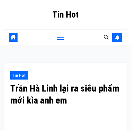
Skip
Tin Hot
to
content
Tin Hot
Trần Hà Linh lại ra siêu phẩm
mới kìa anh em