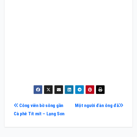
Điều
Công viên bờ sông gần
Một người đàn ông đã
Cà phê Tít mít – Lạng Sơn
hướng
bài