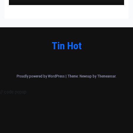
Tin Hot
Proudly powered by WordPress
|
Theme: Newsup by
Themeansar
.
// code popup