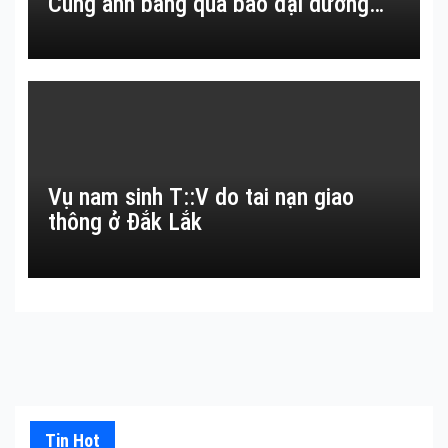
Cùng anh băng qua bao đại dương…
Vụ nam sinh T::V do tai nạn giao
thông ở Đắk Lắk
Tin Hot