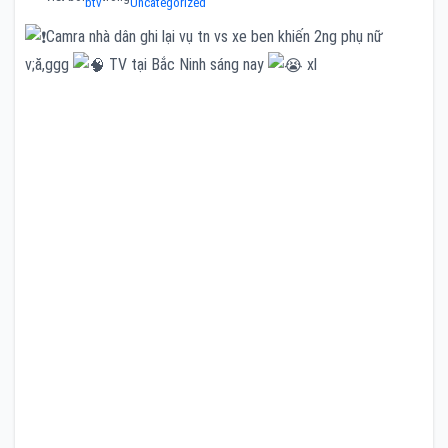
btv
Uncategorized
Camra nhà dân ghi lại vụ tn vs xe ben khiến 2ng phụ nữ
v;ă,ggg
TV tại Bắc Ninh sáng nay
xl