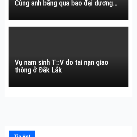
Cùng anh băng qua bao đại dương…
Vụ nam sinh T::V do tai nạn giao
thông ở Đắk Lắk
Tin Hot