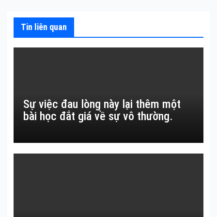
viết
Tin liên quan
Sự việc đau lòng này lại thêm một
bài học đắt giá về sự vô thường.