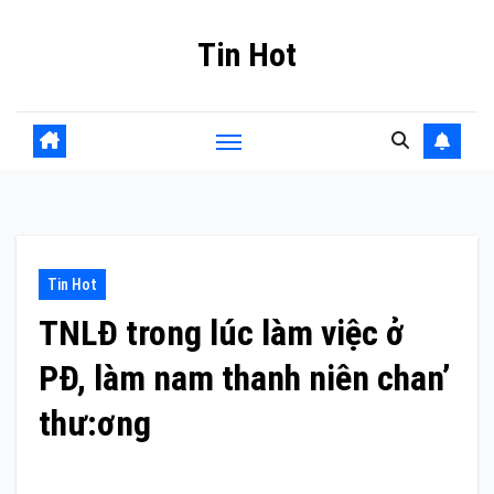
Skip
Tin Hot
to
content
Tin Hot
TNLĐ trong lúc làm việc ở
PĐ, làm nam thanh niên chan’
thư:ơng