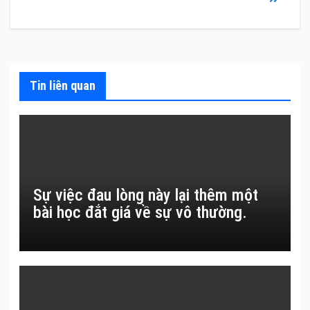
hướng
bài
viết
Tin liên quan
Sự việc đau lòng này lại thêm một
bài học đắt giá về sự vô thường.