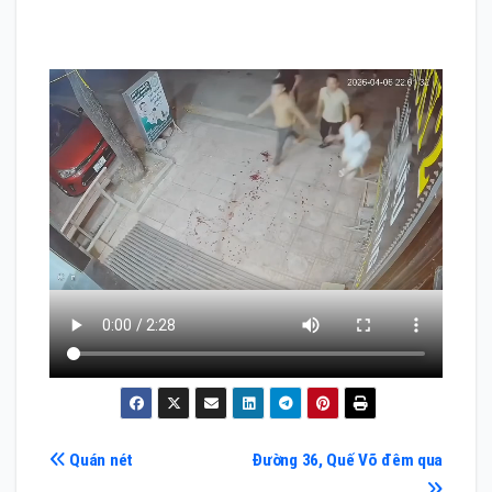
Điều
Quán nét
Đường 36, Quế Võ đêm qua