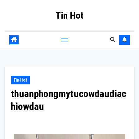
Skip
Tin Hot
to
content
Tin Hot
thuanphongmytucowdaudiac
hiowdau