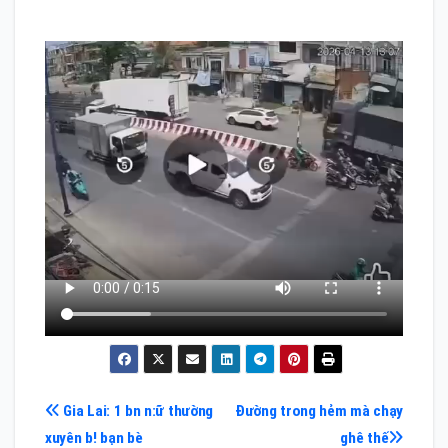
Điều
Gia Lai: 1 bn n:ữ thường
Đường trong hẻm mà chạy
xuyên b! bạn bè
ghê thế