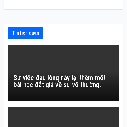
hướng
bài
viết
Tin liên quan
Sự việc đau lòng này lại thêm một
bài học đắt giá về sự vô thường.