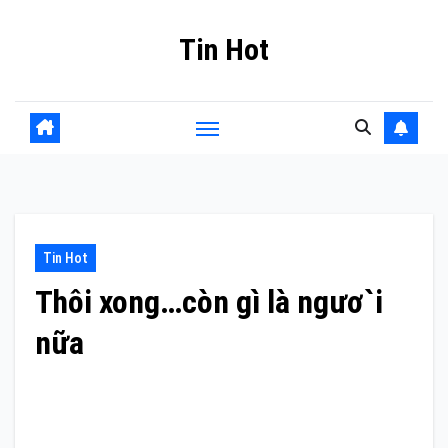
Skip
Tin Hot
to
content
Tin Hot
Thôi xong…còn gì là ngươ`i
nữa