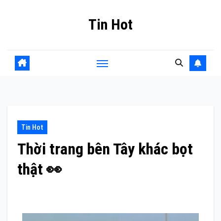
Skip
Tin Hot
to
content
Tin Hot
Thời trang bên Tây khác bọt
thật 👀