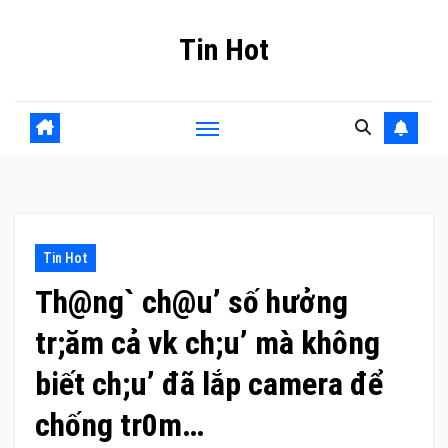
Skip
Tin Hot
to
content
Tin Hot
Th@ng` ch@u’ số hưởng
tr;ăm cả vk ch;u’ mà không
biết ch;u’ đã lắp camera để
chống tr0m…