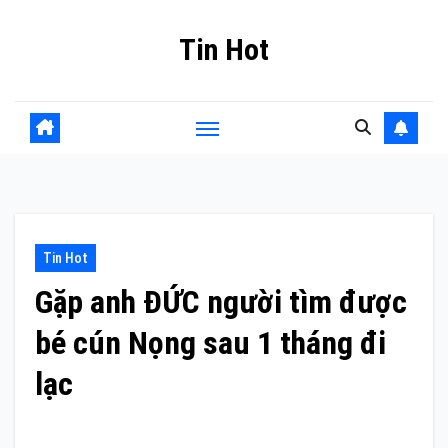
Skip
Tin Hot
to
content
Tin Hot
Gặp anh ĐỨC người tìm được
bé cún Nọng sau 1 tháng đi
lạc