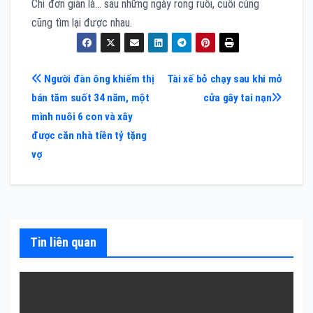
Chỉ đơn giản là… sau những ngày rong ruổi, cuối cùng
cũng tìm lại được nhau.
Điều
Người đàn ông khiếm thị
Tài xế bỏ chạy sau khi mở
bán tăm suốt 34 năm, một
cửa gây tai nạn
hướng
mình nuôi 6 con và xây
bài
được căn nhà tiền tỷ tặng
vợ
viết
Tin liên quan