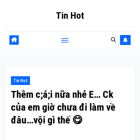
Skip
Tin Hot
to
content
Tin Hot
Thêm c;á;i nữa nhé E… Ck
của em giờ chưa đi làm về
đâu…vội gì thế 😋