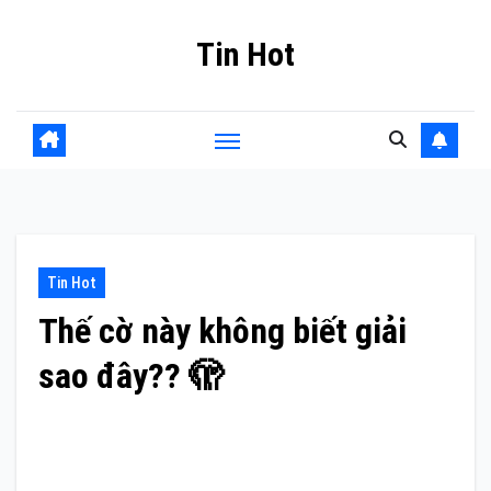
Skip
Tin Hot
to
content
Tin Hot
Thế cờ này không biết giải
sao đây?? 🫣