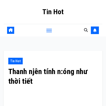
Skip
Tin Hot
to
content
Tin Hot
Thanh njên tính n:óng như
thời tiết