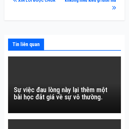
Điều
XIN LỖI ĐƯỢC CHƯA
khkông hiểu kiểu gì luôn mà
hướng
bài
viết
Tin liên quan
Sự việc đau lòng này lại thêm một
bài học đắt giá về sự vô thường.