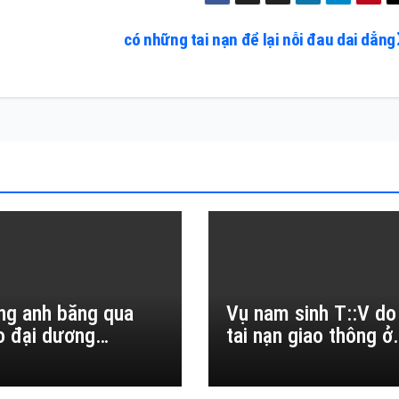
có những tai nạn để lại nỗi đau dai dẳng
ng anh băng qua
Vụ nam sinh T::V do
o đại dương…
tai nạn giao thông ở
Đắk Lắk