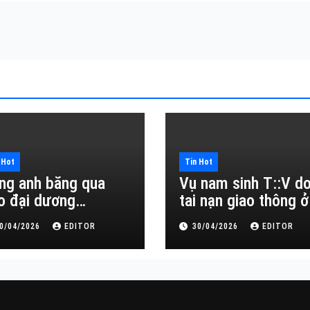
 Hot
Tin Hot
ng anh băng qua
Vụ nam sinh T::V d
o đại dương…
tai nạn giao thông ở
Đắk Lắk
0/04/2026
EDITOR
30/04/2026
EDITOR