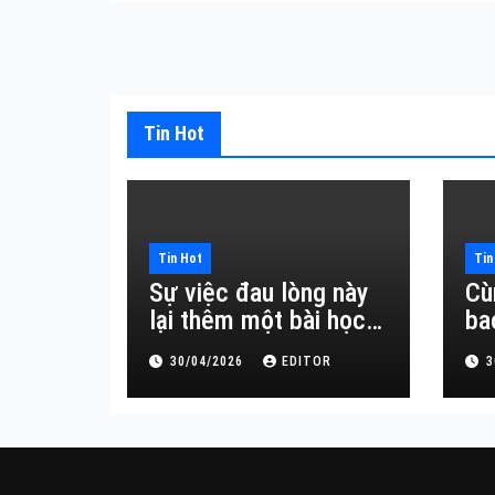
Tin Hot
Tin Hot
Tin
Sự việc đau lòng này
Cù
lại thêm một bài học
ba
đắt giá về sự vô
30/04/2026
EDITOR
3
thường.