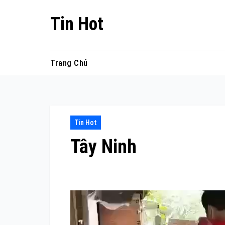
Skip
Tin Hot
to
content
Trang Chủ
Tin Hot
Tây Ninh