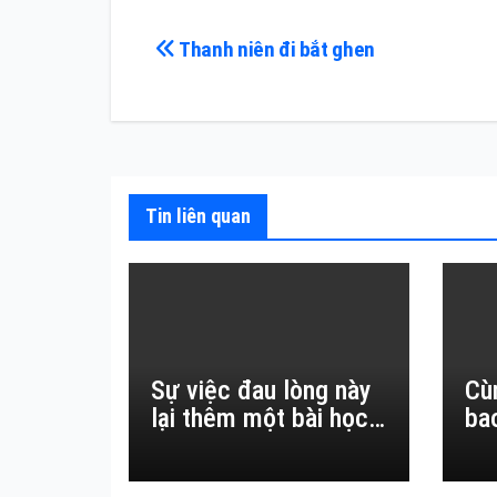
Điều
Thanh niên đi bắt ghen
hướng
bài
viết
Tin liên quan
Sự việc đau lòng này
Cù
lại thêm một bài học
ba
đắt giá về sự vô
thường.