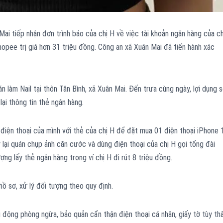
i tiếp nhận đơn trình báo của chị H về việc tài khoản ngân hàng của ch
hopee trị giá hơn 31 triệu đồng. Công an xã Xuân Mai đã tiến hành xác
 làm Nail tại thôn Tân Bình, xã Xuân Mai. Đến trưa cùng ngày, lợi dụng 
 lại thông tin thẻ ngân hàng.
 điện thoại của mình với thẻ của chị H để đặt mua 01 điện thoại iPhone 
lại quán chụp ảnh căn cước và dùng điện thoại của chị H gọi tổng đài
g lấy thẻ ngân hàng trong ví chị H đi rút 8 triệu đồng.
 sơ, xử lý đối tượng theo quy định.
động phòng ngừa, bảo quản cẩn thận điện thoại cá nhân, giấy tờ tùy thâ