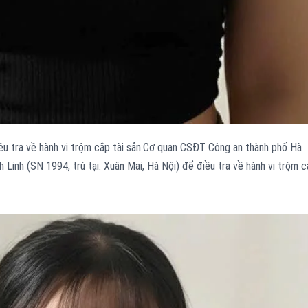
ều tra về hành vi trộm cắp tài sản.Cơ quan CSĐT Công an thành phố Hà
 Linh (SN 1994, trú tại: Xuân Mai, Hà Nội) để điều tra về hành vi trộm 