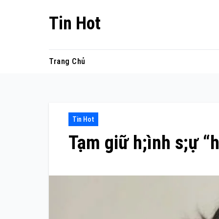
Skip
Tin Hot
to
content
Trang Chủ
Tin Hot
Tạm giữ h;ình s;ự “