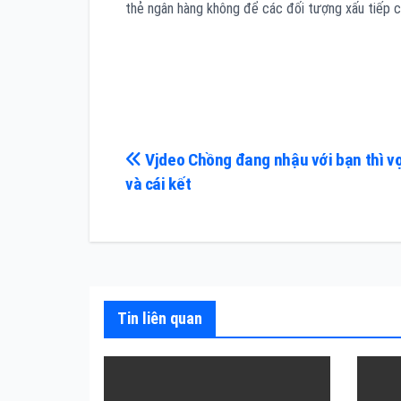
thẻ ngân hàng không để các đối tượng xấu tiếp cậ
Điều
Vjdeo Chồng đang nhậu với bạn thì vợ
và cái kết
hướng
bài
viết
Tin liên quan