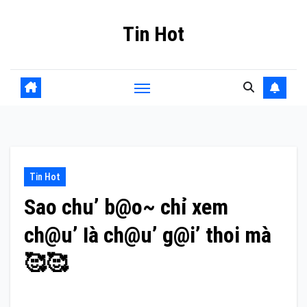
Skip
Tin Hot
to
content
Tin Hot
Sao chu’ b@o~ chỉ xem
ch@u’ Ià ch@u’ g@i’ thoi mà
🥰🥰