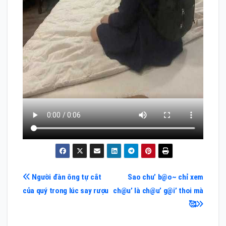
Điều
Người đàn ông tự cắt
Sao chu’ b@o~ chỉ xem
của quý trong lúc say rượu
ch@u’ Ià ch@u’ g@i’ thoi mà
hướng
🥰
bài