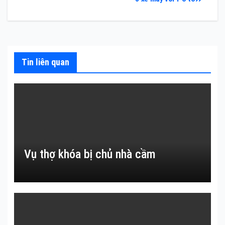
hướng
bài
viết
Tin liên quan
Vụ thợ khóa bị chủ nhà cầm