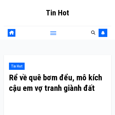
Skip
Tin Hot
to
content
Tin Hot
Rể về quê bơm đểu, mô kích
cậu em vợ tranh giành đất