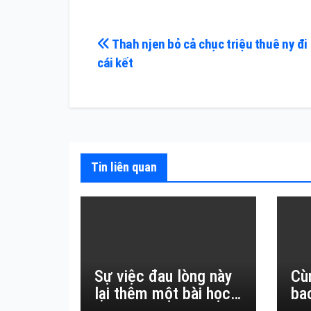
Điều
Thah njen bỏ cả chục triệu thuê ny đi 
cái kết
hướng
bài
viết
Tin liên quan
Sự việc đau lòng này
Cù
lại thêm một bài học
ba