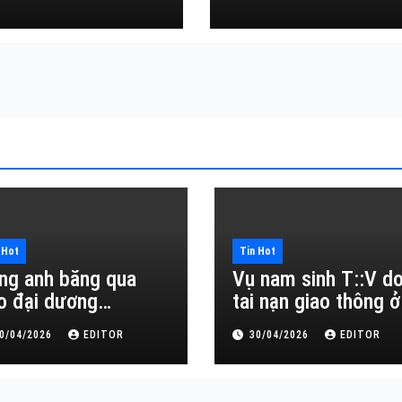
Đắk Lắk
 Hot
Tin Hot
ng anh băng qua
Vụ nam sinh T::V d
o đại dương…
tai nạn giao thông ở
Đắk Lắk
0/04/2026
EDITOR
30/04/2026
EDITOR