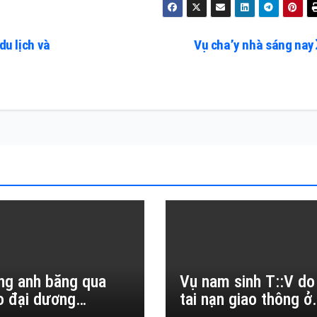
du lịch và
Vụ cha’y nhà sáng nay
ng anh băng qua
Vụ nam sinh T::V do
o đại dương…
tai nạn giao thông ở