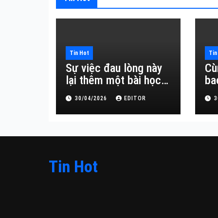
Tin Hot
Tin
Sự việc đau lòng này
Cù
lại thêm một bài học
ba
đắt giá về sự vô
30/04/2026
EDITOR
3
thường.
Tin Hot