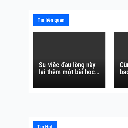
bài
viết
Tin liên quan
Sự việc đau lòng này
Cù
lại thêm một bài học
ba
đắt giá về sự vô
thường.
Tin Hot