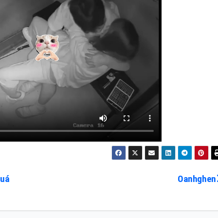
quá
Oanhghen