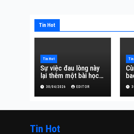
Tin Hot
Tin Hot
Tin
Sự việc đau lòng này
Cù
lại thêm một bài học
ba
đắt giá về sự vô
30/04/2026
EDITOR
3
thường.
Tin Hot