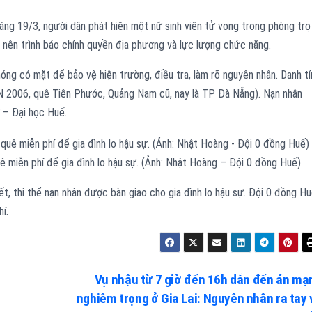
ng 19/3, người dân phát hiện một nữ sinh viên tử vong trong phòng trọ
ên trình báo chính quyền địa phương và lực lượng chức năng.
ng có mặt để bảo vệ hiện trường, điều tra, làm rõ nguyên nhân. Danh tí
SN 2006, quê Tiên Phước, Quảng Nam cũ, nay là TP Đà Nẵng). Nạn nhân
 – Đại học Huế.
 miễn phí để gia đình lo hậu sự. (Ảnh: Nhật Hoàng – Đội 0 đồng Huế)
ết, thi thể nạn nhân được bàn giao cho gia đình lo hậu sự. Đội 0 đồng H
í.
Vụ nhậu từ 7 giờ đến 16h dẫn đến án mạ
nghiêm trọng ở Gia Lai: Nguyên nhân ra tay 