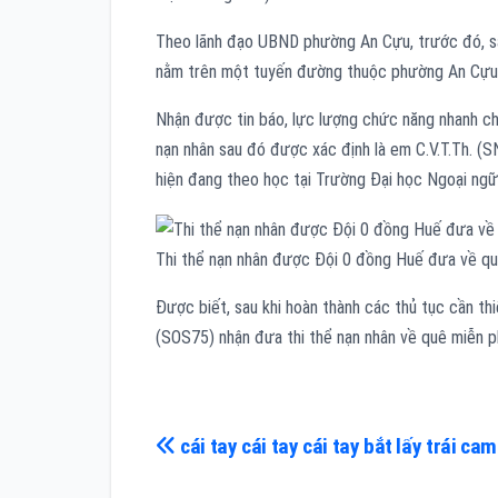
Theo lãnh đạo UBND phường An Cựu, trước đó, sá
nằm trên một tuyến đường thuộc phường An Cựu n
Nhận được tin báo, lực lượng chức năng nhanh chó
nạn nhân sau đó được xác định là em C.V.T.Th. (
hiện đang theo học tại Trường Đại học Ngoại ngữ
Thi thể nạn nhân được Đội 0 đồng Huế đưa về quê
Được biết, sau khi hoàn thành các thủ tục cần thi
(SOS75) nhận đưa thi thể nạn nhân về quê miễn ph
Điều
cái tay cái tay cái tay bắt lấy trái cam