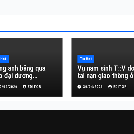
 Hot
Tin Hot
ng anh băng qua
Vụ nam sinh T::V d
o đại dương…
tai nạn giao thông ở
Đắk Lắk
0/04/2026
EDITOR
30/04/2026
EDITOR