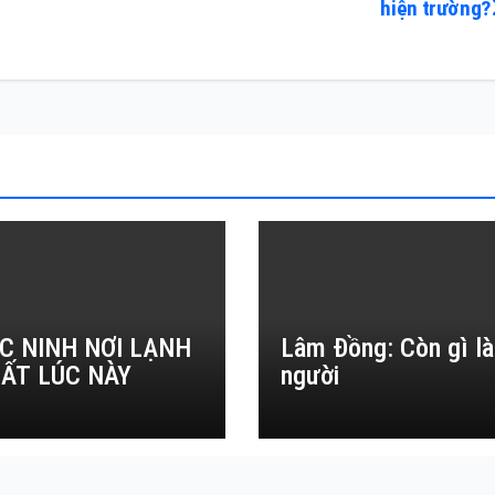
hiện trường?
C NINH NƠI LẠNH
Lâm Đồng: Còn gì là
ẤT LÚC NÀY
người