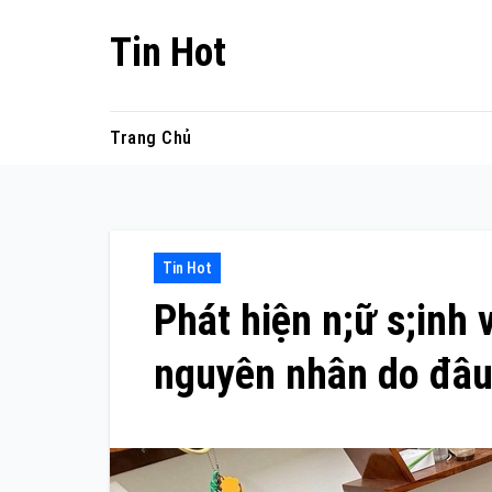
Skip
Tin Hot
to
content
Trang Chủ
Tin Hot
Phát hiện n;ữ s;inh 
nguyên nhân do đâu 