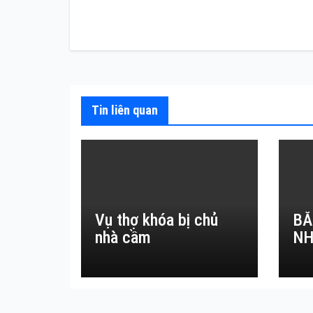
hướng
bài
viết
Tin liên quan
Vụ thợ khóa bị chủ
BẮ
nhà cầm
NH