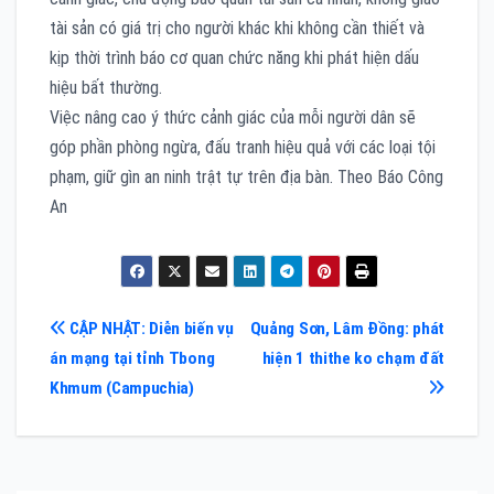
tài sản có giá trị cho người khác khi không cần thiết và
kịp thời trình báo cơ quan chức năng khi phát hiện dấu
hiệu bất thường.
Việc nâng cao ý thức cảnh giác của mỗi người dân sẽ
góp phần phòng ngừa, đấu tranh hiệu quả với các loại tội
phạm, giữ gìn an ninh trật tự trên địa bàn. Theo Báo Công
An
Điều
CẬP NHẬT: Diễn biến vụ
Quảng Sơn, Lâm Đồng: phát
án mạng tại tỉnh Tbong
hiện 1 thithe ko chạm đất
hướng
Khmum (Campuchia)
bài
viết