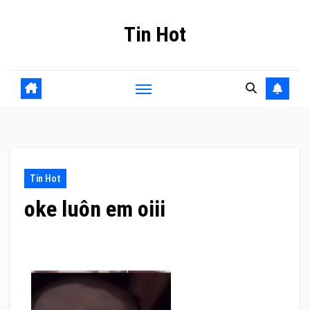
Skip
Tin Hot
to
content
Tin Hot
oke luôn em oiii