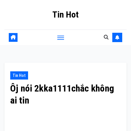
Skip
Tin Hot
to
content
Tin Hot
Ôj nói 2kka1111chắc không
ai tin