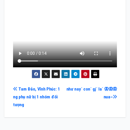
Điều
Tam Đảo, Vĩnh Phúc: 1
như nay` con` gj` la` 🦋🦋🦋
ng phụ nữ bị 1 nhóm đối
nua~
hướng
tượng
bài
viết