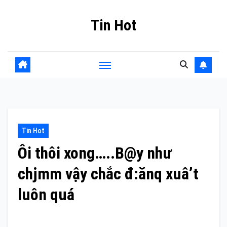
Skip
Tin Hot
to
content
Tin Hot
Ôi thôi xong…..B@y như
chjmm vậy chắc đ:ănq xuâ’t
luôn quá