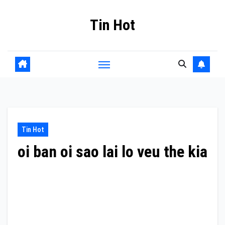
Skip
Tin Hot
to
content
Tin Hot
oi ban oi sao lai lo veu the kia