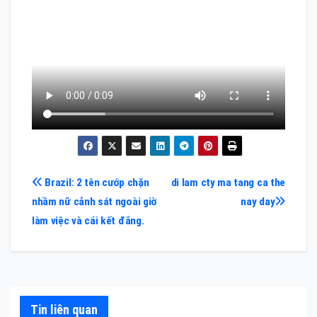
Điều
Brazil: 2 tên cướp chặn
di lam cty ma tang ca the
nhầm nữ cảnh sát ngoài giờ
nay day
hướng
làm việc và cái kết đắng.
bài
viết
Tin liên quan