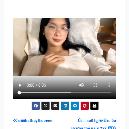
Điều
oiiiihathaytheeeee
Ủa… sa0 lạj🫳👖n::ửa
ch:ừnq thế na`y ??? 🫣