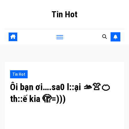
Skip
Tin Hot
to
content
Tin Hot
Ôi bạn ơi….sa0 l::ại 🫴👚🍊
th::ế kia 🫣=)))