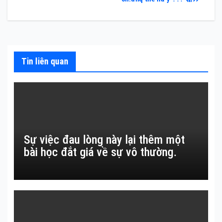
hướng
bài
viết
Tin liên quan
Sự việc đau lòng này lại thêm một
bài học đắt giá về sự vô thường.