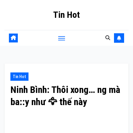
Skip
Tin Hot
to
content
Tin Hot
Ninh Bình: Thôi xong… ng mà
ba::y như 🦅 thế này