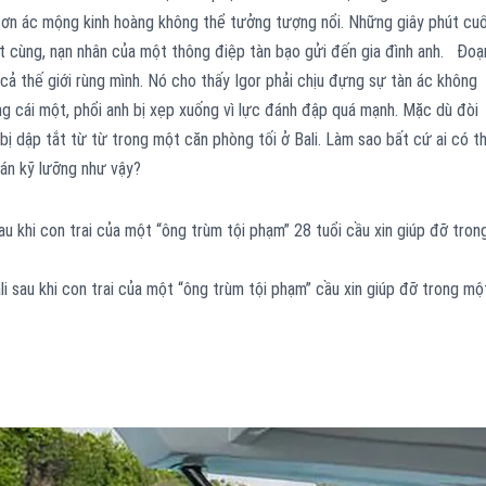
cơn ác mộng kinh hoàng không thể tưởng tượng nổi. Những giây phút cuố
t cùng, nạn nhân của một thông điệp tàn bạo gửi đến gia đình anh. Đoạ
 cả thế giới rùng mình. Nó cho thấy Igor phải chịu đựng sự tàn ác không
g cái một, phổi anh bị xẹp xuống vì lực đánh đập quá mạnh. Mặc dù đòi
bị dập tắt từ từ trong một căn phòng tối ở Bali. Làm sao bất cứ ai có t
án kỹ lưỡng như vậy?
sau khi con trai của một “ông trùm tội phạm” 28 tuổi cầu xin giúp đỡ tron
ali sau khi con trai của một “ông trùm tội phạm” cầu xin giúp đỡ trong mộ