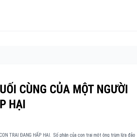
UỐI CÙNG CỦA MỘT NGƯỜI
P HẠI
 TRAI ĐANG HẤP HẠI. Số phận của con trai một ông trùm lừa đảo