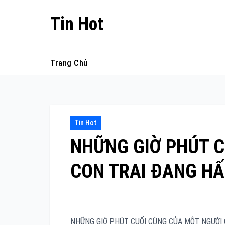
Skip
Tin Hot
to
content
Trang Chủ
Tin Hot
NHỮNG GIỜ PHÚT C
CON TRAI ĐANG HẤ
NHỮNG GIỜ PHÚT CUỐI CÙNG CỦA MỘT NGƯỜI CON