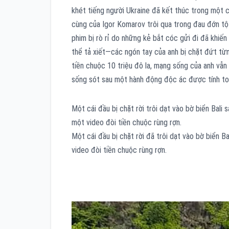
khét tiếng người Ukraine đã kết thúc trong một 
cùng của Igor Komarov trôi qua trong đau đớn tộ
phim bị rò rỉ do những kẻ bắt cóc gửi đi đã khiến
thể tả xiết—các ngón tay của anh bị chặt đứt từn
tiền chuộc 10 triệu đô la, mạng sống của anh vẫn 
sống sót sau một hành động độc ác được tính to
Một cái đầu bị chặt rời trôi dạt vào bờ biển Bali 
một video đòi tiền chuộc rùng rợn.
Một cái đầu bị chặt rời đã trôi dạt vào bờ biển B
video đòi tiền chuộc rùng rợn.