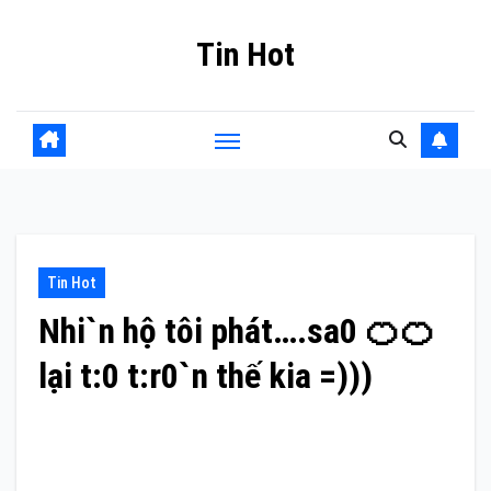
Skip
Tin Hot
to
content
Tin Hot
Nhi`n hộ tôi phát….sa0 🍊🍊
lại t:0 t:r0`n thế kia =)))