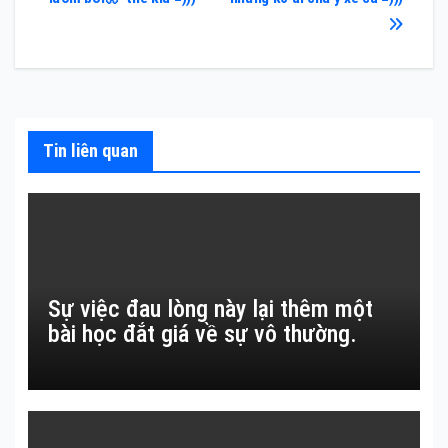
hướng
bài
viết
Tin liên quan
Sự việc đau lòng này lại thêm một
bài học đắt giá về sự vô thường.